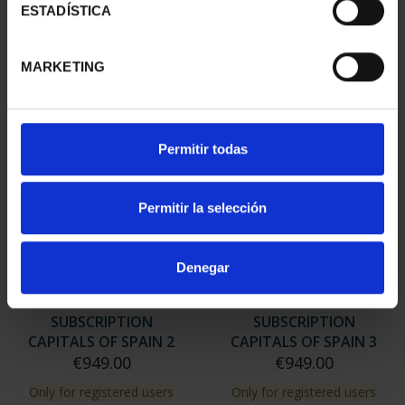
ESTADÍSTICA
ZARAGOZA
CAPITALS OF SPAIN 1
€73.00
€949.00
MARKETING
Only for registered users
Permitir todas
Permitir la selección
Denegar
SUBSCRIPTION
SUBSCRIPTION
CAPITALS OF SPAIN 2
CAPITALS OF SPAIN 3
€949.00
€949.00
Only for registered users
Only for registered users