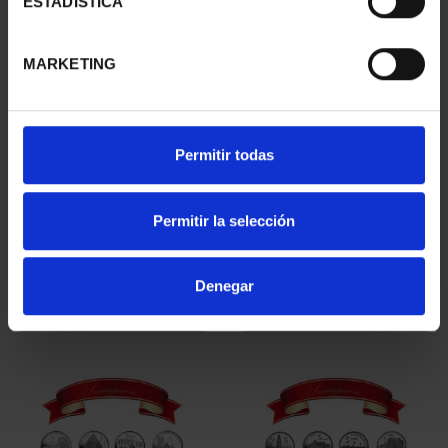
ESTADÍSTICA
MARKETING
Permitir todas
WORLD HERITAGE
WORLD HERITAGE
Permitir la selección
CITIES II - SALAMANCA
CITIES III - SEGOVIA
€73.00
€73.00
Denegar