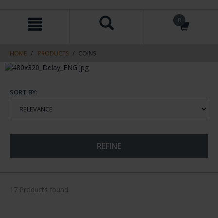
Skip
Skip
0
to
to
content
navigation
menu
HOME
PRODUCTS
COINS
SORT BY:
REFINE
17 Products found