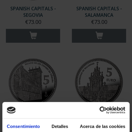
SPANISH CAPITALS -
SPANISH CAPITALS -
SEGOVIA
SALAMANCA
€73.00
€73.00
SPANISH CAPITALS -
SPANISH CAPITALS -
SORIA
VALLADOLID
Consentimiento
Detalles
Acerca de las cookies
€73.00
€73.00