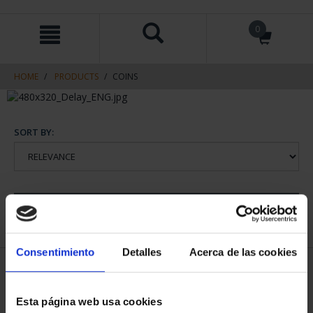
Skip
Skip
0
to
to
content
navigation
menu
HOME
PRODUCTS
COINS
SORT BY:
REFINE
Consentimiento
Detalles
Acerca de las cookies
1 Products found
Esta página web usa cookies