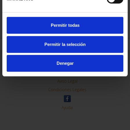
REFINE
Permitir todas
Permitir la selección
General Information
Denegar
Contacto
Preguntas Frequentes (FAQs)
Aviso Legal
Condiciones Legales
Ayuda