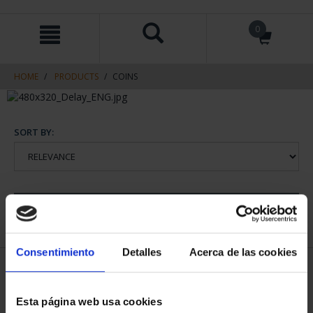
Skip
Skip
0
to
to
content
navigation
menu
HOME
PRODUCTS
COINS
SORT BY:
REFINE
Consentimiento
Detalles
Acerca de las cookies
1 Products found
Esta página web usa cookies