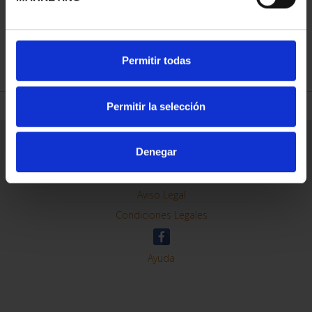
REFINE
Permitir todas
Permitir la selección
General Information
Denegar
Contacto
Preguntas Frequentes (FAQs)
Aviso Legal
Condiciones Legales
Ayuda