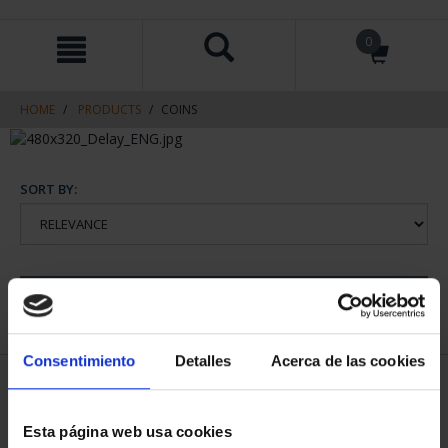
Skip
Skip
0
to
to
content
navigation
menu
HOME
PRODUCTS
COINS
SORT BY:
REFINE
Consentimiento
Detalles
Acerca de las cookies
1 Products found
Esta página web usa cookies