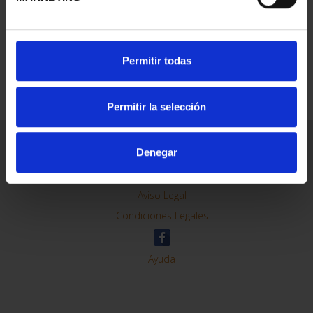
REFINE
Permitir todas
Permitir la selección
General Information
Denegar
Contacto
Preguntas Frequentes (FAQs)
Aviso Legal
Condiciones Legales
Ayuda