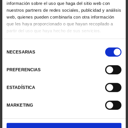
información sobre el uso que haga del sitio web con
nuestros partners de redes sociales, publicidad y análisis
WORLD HERITAGE
WORLD HERITAGE
CITIES - CACERES
CITIES - ALCALÁ DE
web, quienes pueden combinarla con otra información
€73.00
HENARE...
que les haya proporcionado o que hayan recopilado a
€73.00
partir del uso que haya hecho de sus servicios.
Selección
NECESARIAS
de
consentimiento
PREFERENCIAS
ESTADÍSTICA
MARKETING
WORLD HERITAGE
WORLD HERITAGE
CITIES - CORDOBA
CITIES - BAEZA