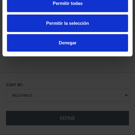
Permitir todas
€73.00
€73.00
Permitir la selección
Denegar
WORLD HERITAGE
WORLD HERITAGE
CITIES - AVILA
CITIES FULL SET
€73.00
€1,095.00