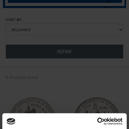
SORT BY:
REFINE
8 Products found