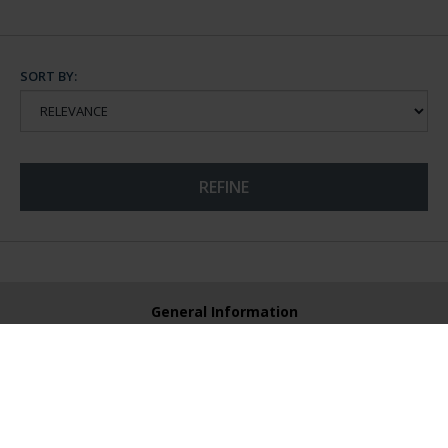
SORT BY:
REFINE
General Information
Contacto
Preguntas Frequentes (FAQs)
Aviso Legal
Condiciones Legales