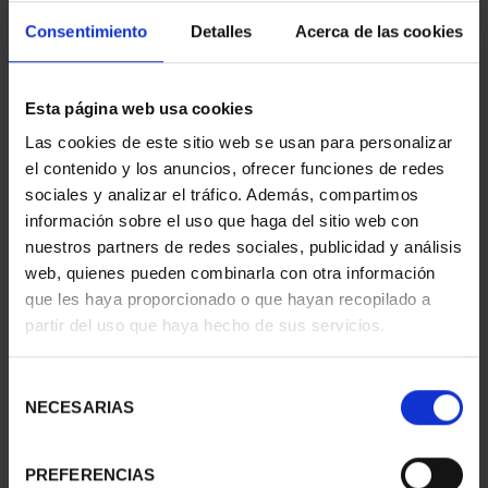
Consentimiento
Detalles
Acerca de las cookies
WORLD HERITAGE
WORLD HERITAGE
Esta página web usa cookies
CITIES - ALCALÁ DE
CITIES - AVILA
HENARE...
€73.00
Las cookies de este sitio web se usan para personalizar
€73.00
el contenido y los anuncios, ofrecer funciones de redes
sociales y analizar el tráfico. Además, compartimos
información sobre el uso que haga del sitio web con
nuestros partners de redes sociales, publicidad y análisis
web, quienes pueden combinarla con otra información
que les haya proporcionado o que hayan recopilado a
partir del uso que haya hecho de sus servicios.
Selección
NECESARIAS
de
consentimiento
PREFERENCIAS