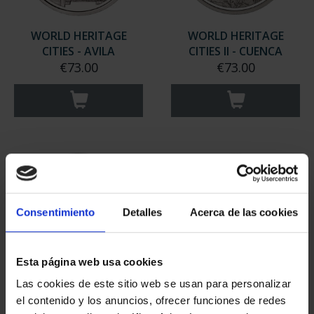
WORLD HERITAGE
WORLD HERITAGE
CITIES - AVILA
CITIES II - CUENCA
€73.00
€73.00
Consentimiento
Detalles
Acerca de las cookies
Esta página web usa cookies
Las cookies de este sitio web se usan para personalizar
WORLD HERITAGE
WORLD HERITAGE
el contenido y los anuncios, ofrecer funciones de redes
CITIES II - IBIZA
CITIES II - MERIDA