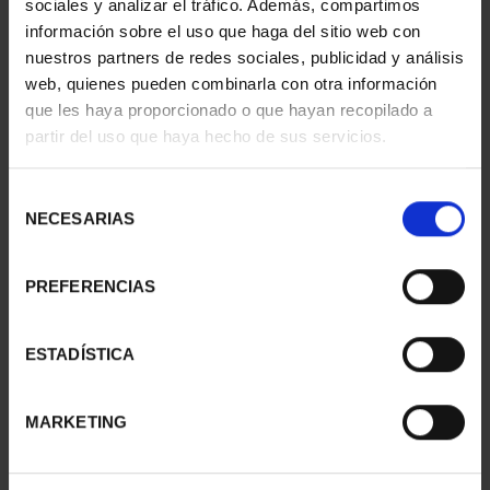
sociales y analizar el tráfico. Además, compartimos
€73.00
€73.00
información sobre el uso que haga del sitio web con
nuestros partners de redes sociales, publicidad y análisis
web, quienes pueden combinarla con otra información
que les haya proporcionado o que hayan recopilado a
partir del uso que haya hecho de sus servicios.
Selección
NECESARIAS
de
consentimiento
PREFERENCIAS
WORLD HERITAGE
WORLD HERITAGE
ESTADÍSTICA
CITIES II - LA LAGUNA
CITIES II - SALAMANCA
€73.00
€73.00
MARKETING