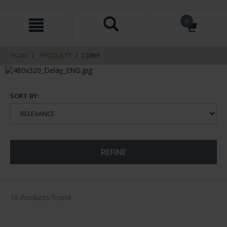
Skip
Skip
0
to
to
content
navigation
menu
HOME
PRODUCTS
COINS
SORT BY:
REFINE
16 Products found