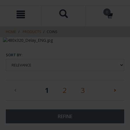
Skip
Skip
0
to
to
content
navigation
menu
HOME
PRODUCTS
COINS
SORT BY:
(current)
1
2
3
REFINE