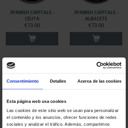
SPANISH CAPITALS -
SPANISH CAPITALS -
CEUTA
ALBACETE
€73.00
€73.00
Consentimiento
Detalles
Acerca de las cookies
Esta página web usa cookies
Las cookies de este sitio web se usan para personalizar
SPANISH CAPITALS -
SPANISH CAPITALS -
el contenido y los anuncios, ofrecer funciones de redes
MARID
PAMPLONA
sociales y analizar el tráfico. Además, compartimos