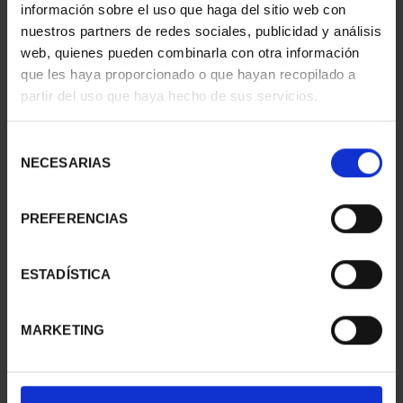
€73.00
€73.00
información sobre el uso que haga del sitio web con
nuestros partners de redes sociales, publicidad y análisis
web, quienes pueden combinarla con otra información
que les haya proporcionado o que hayan recopilado a
partir del uso que haya hecho de sus servicios.
Selección
NECESARIAS
de
consentimiento
PREFERENCIAS
ESTADÍSTICA
SPANISH CAPITALS -
SPANISH CAPITALS -
ALICANTE
MELILLA
€73.00
€73.00
MARKETING