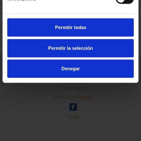
REFINE
Permitir todas
Permitir la selección
General Information
Denegar
Contacto
Preguntas Frequentes (FAQs)
Aviso Legal
Condiciones Legales
Ayuda