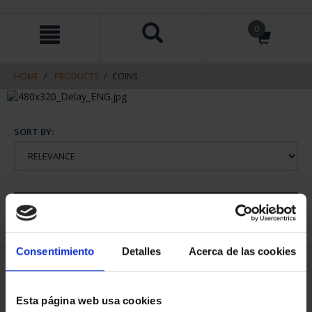
Skip
Skip
0
to
to
content
navigation
menu
HOME
PRODUCTS
COINS
SORT BY:
REFINE
Consentimiento
Detalles
Acerca de las cookies
1 Products found
Esta página web usa cookies