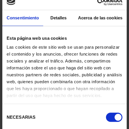
Consentimiento
Detalles
Acerca de las cookies
Esta página web usa cookies
Las cookies de este sitio web se usan para personalizar
el contenido y los anuncios, ofrecer funciones de redes
SUBSCRIPTION
SUBSCRIPTION
sociales y analizar el tráfico. Además, compartimos
CAPITALS OF SPAIN 1
CAPITALS OF SPAIN 2
información sobre el uso que haga del sitio web con
€949.00
€949.00
nuestros partners de redes sociales, publicidad y análisis
Only for registered users
Only for registered users
web, quienes pueden combinarla con otra información
que les haya proporcionado o que hayan recopilado a
partir del uso que haya hecho de sus servicios.
Selección
NECESARIAS
de
consentimiento