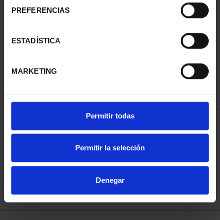
PREFERENCIAS
SUBSCRIPTION
SUBSCRIPTION
ESTADÍSTICA
CAPITALS OF SPAIN 3
CAPITALS OF SPAIN 4
€949.00
€949.00
MARKETING
Only for registered users
Only for registered users
Permitir todas
SORT BY:
Permitir la selección
Denegar
REFINE