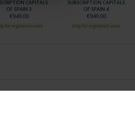
SCRIPTION CAPITALS
SUBSCRIPTION CAPITALS
OF SPAIN 3
OF SPAIN 4
€949.00
€949.00
ly for registered users
Only for registered users