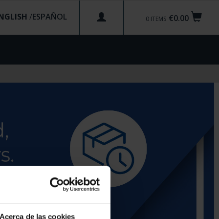
NGLISH
/
€0.00
0
ITEMS
Acerca de las cookies