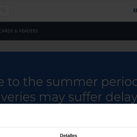
E
CARDS & READERS
Detalles