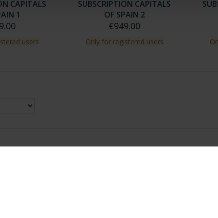
ON CAPITALS
SUBSCRIPTION CAPITALS
SUB
AIN 1
OF SPAIN 2
9.00
€949.00
istered users
Only for registered users
On
nes Legales
|
|
Ayuda
|