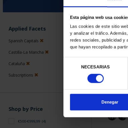
Esta página web usa cookie
SORT BY:
Las cookies de este sitio we
Applied Facets
y analizar el tráfico. Ademá
redes sociales, publicidad y
Spanish Capitals
que hayan recopilado a parti
Castilla-La Mancha
4 Products foun
Selección
Cataluña
NECESARIAS
de
consentimiento
Subscriptions
Denegar
Shop by Price
€500-€999,99
(4)