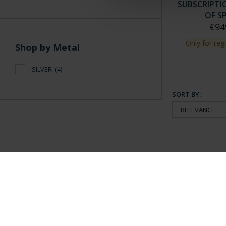
SUBSCRIPTI
OF SP
€94
Only for reg
Shop by Metal
SILVER
(4)
SORT BY:
General Information
Contacto
|
Preguntas Frequentes (FAQs)
|
Aviso Legal
|
Condicio