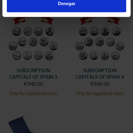
Denegar
SUBSCRIPTION
SUBSCRIPTION
CAPITALS OF SPAIN 3
CAPITALS OF SPAIN 4
€949.00
€949.00
Only for registered users
Only for registered users