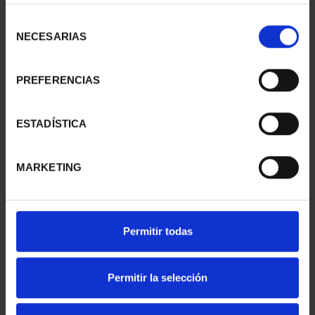
LLEIDA
TARRAGONA
Selección
€73.00
€73.00
NECESARIAS
de
consentimiento
PREFERENCIAS
ESTADÍSTICA
MARKETING
Permitir todas
SUBSCRIPTION
SUBSCRIPTION
CAPITALS OF SPAIN 1
CAPITALS OF SPAIN 2
Permitir la selección
€949.00
€949.00
Only for registered users
Only for registered users