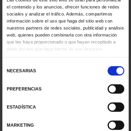
el contenido y los anuncios, ofrecer funciones de redes
sociales y analizar el tráfico. Además, compartimos
información sobre el uso que haga del sitio web con
nuestros partners de redes sociales, publicidad y análisis
web, quienes pueden combinarla con otra información
que les haya proporcionado o que hayan recopilado a
partir del uso que haya hecho de sus servicios.
SUBSCRIPTION SPANISH
Selección
WORLD HERITAGE CITI...
NECESARIAS
€1,095.00
de
consentimiento
Only for registered users
PREFERENCIAS
ESTADÍSTICA
SORT BY:
MARKETING