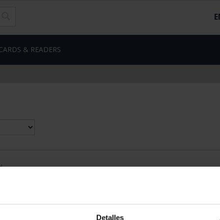
E
CARDS & READERS
d
Detalles