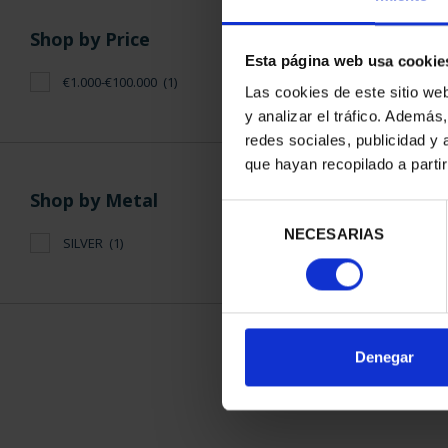
Shop by Price
Esta página web usa cookie
€1.000-€100.000
(1)
Las cookies de este sitio we
y analizar el tráfico. Ademá
redes sociales, publicidad y
SUBSCRIPTI
que hayan recopilado a parti
WORLD HERIT
€1,0
Shop by Metal
Selección
Only for reg
NECESARIAS
de
SILVER
(1)
consentimiento
SORT BY:
Denegar