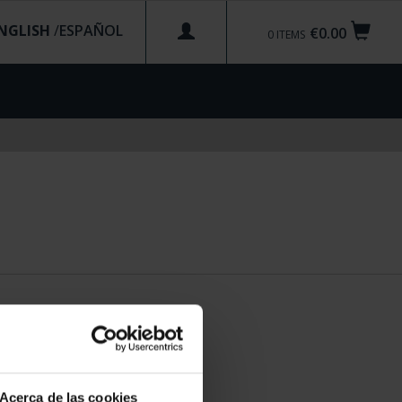
NGLISH
/
€0.00
0
ITEMS
Acerca de las cookies