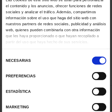
el contenido y los anuncios, ofrecer funciones de redes
sociales y analizar el tráfico. Además, compartimos
información sobre el uso que haga del sitio web con
nuestros partners de redes sociales, publicidad y análisis
web, quienes pueden combinarla con otra información
que les haya proporcionado o que hayan recopilado a
partir del uso que haya hecho de sus servicios.
SUBSCRIPTION SPANISH
Selección
WORLD HERITAGE CITI...
NECESARIAS
€1,095.00
de
consentimiento
Only for registered users
PREFERENCIAS
ESTADÍSTICA
SORT BY:
MARKETING