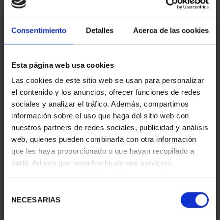
Consentimiento
Detalles
Acerca de las cookies
Esta página web usa cookies
Las cookies de este sitio web se usan para personalizar
el contenido y los anuncios, ofrecer funciones de redes
SUBSCRIPTION
SUBSCRIPTION
sociales y analizar el tráfico. Además, compartimos
CAPITALS OF SPAIN 1
CAPITALS OF SPAIN 2
información sobre el uso que haga del sitio web con
€949.00
€949.00
nuestros partners de redes sociales, publicidad y análisis
Only for registered users
Only for registered users
web, quienes pueden combinarla con otra información
que les haya proporcionado o que hayan recopilado a
partir del uso que haya hecho de sus servicios.
Selección
NECESARIAS
de
consentimiento