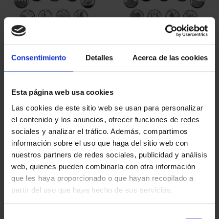
SUBSCRIPTION
SUBSCRIPTION
CAPITALS OF SPAIN 3
CAPITALS OF SPAIN 4
Consentimiento
Detalles
Acerca de las cookies
€949.00
€949.00
Only for registered users
Only for registered users
Esta página web usa cookies
Las cookies de este sitio web se usan para personalizar
el contenido y los anuncios, ofrecer funciones de redes
sociales y analizar el tráfico. Además, compartimos
información sobre el uso que haga del sitio web con
nuestros partners de redes sociales, publicidad y análisis
web, quienes pueden combinarla con otra información
que les haya proporcionado o que hayan recopilado a
partir del uso que haya hecho de sus servicios.
SUBSCRIPTION SPANISH
HISTORY OF AVIATION -
WORLD HERITAGE CITI...
SUBSCRIPTION
Selección