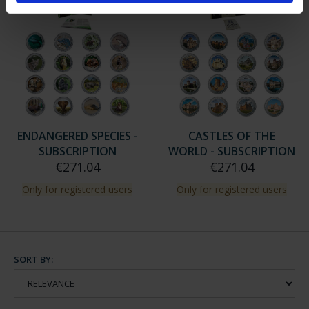
ENDANGERED SPECIES -
CASTLES OF THE
SUBSCRIPTION
WORLD - SUBSCRIPTION
€271.04
€271.04
Only for registered users
Only for registered users
SORT BY: