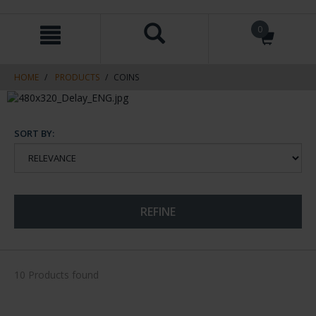
Skip
Skip
0
to
to
content
navigation
menu
HOME
PRODUCTS
COINS
SORT BY:
REFINE
10 Products found