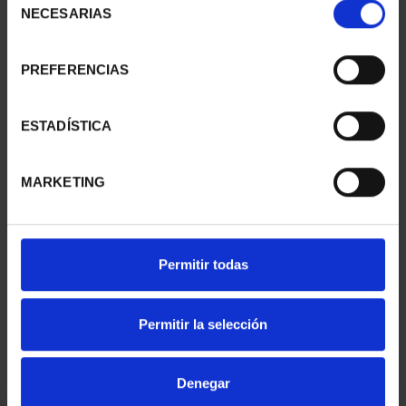
€1,095.00
€338.80
NECESARIAS
de
Only for registered users
Only for registered users
consentimiento
PREFERENCIAS
ESTADÍSTICA
MARKETING
RAILWAYS -
Permitir todas
HISTORY OF RAILWAYS
SUBSCRIPTION SERIES 2-
- FULL SUBSCRIPTION
3-4
€338.80
Permitir la selección
€254.10
Only for registered users
Only for registered users
Denegar