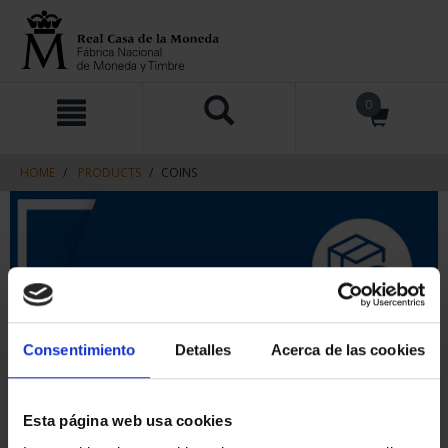
Skip
Skip
0
to
to
content
navigation
menu
HOME
PRODUCTS
COINS
Consentimiento
Detalles
Acerca de las cookies
Esta página web usa cookies