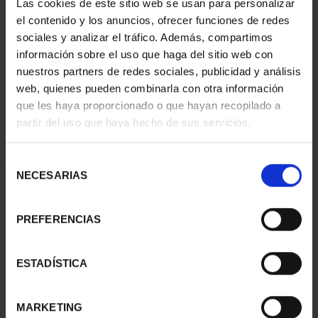
Las cookies de este sitio web se usan para personalizar
el contenido y los anuncios, ofrecer funciones de redes
sociales y analizar el tráfico. Además, compartimos
SORT BY:
información sobre el uso que haga del sitio web con
nuestros partners de redes sociales, publicidad y análisis
web, quienes pueden combinarla con otra información
que les haya proporcionado o que hayan recopilado a
partir del uso que haya hecho de sus servicios.
REFINE
Selección
NECESARIAS
de
1 Products found
consentimiento
PREFERENCIAS
ESTADÍSTICA
MARKETING