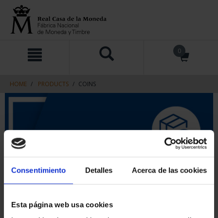
Skip
Skip
0
to
to
content
navigation
menu
HOME
PRODUCTS
COINS
Consentimiento
Detalles
Acerca de las cookies
Esta página web usa cookies