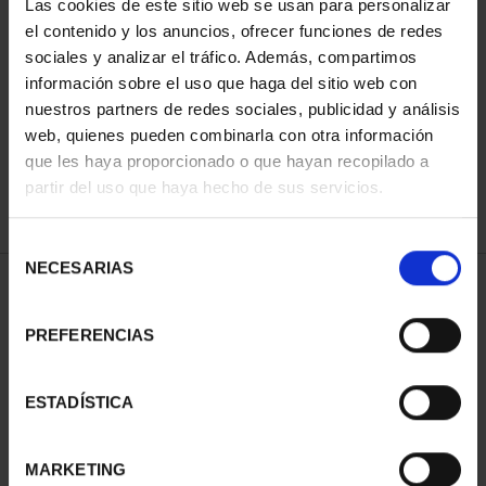
Las cookies de este sitio web se usan para personalizar
el contenido y los anuncios, ofrecer funciones de redes
sociales y analizar el tráfico. Además, compartimos
SORT BY:
información sobre el uso que haga del sitio web con
nuestros partners de redes sociales, publicidad y análisis
web, quienes pueden combinarla con otra información
que les haya proporcionado o que hayan recopilado a
partir del uso que haya hecho de sus servicios.
REFINE
Selección
NECESARIAS
de
1 Products found
consentimiento
PREFERENCIAS
ESTADÍSTICA
MARKETING