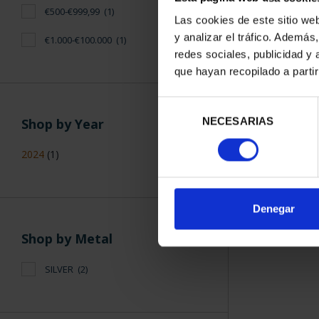
€500-€999,99
(1)
Las cookies de este sitio we
y analizar el tráfico. Ademá
€1.000-€100.000
(1)
redes sociales, publicidad y
que hayan recopilado a parti
Selección
NECESARIAS
Shop by Year
de
consentimiento
2024
(1)
Denegar
Shop by Metal
SILVER
(2)