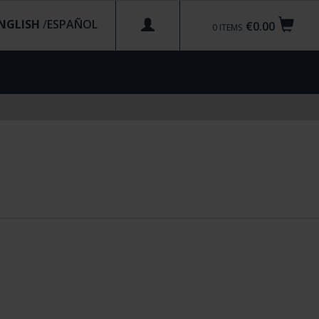
NGLISH
/
€0.00
0
ITEMS