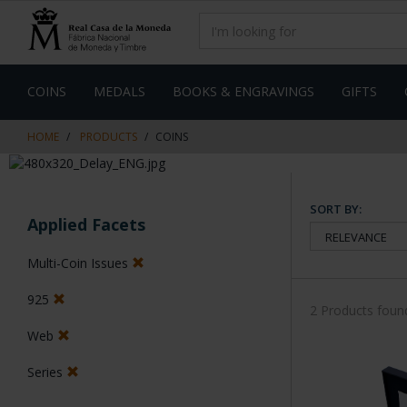
Skip
Skip
to
to
content
navigation
menu
COINS
MEDALS
BOOKS & ENGRAVINGS
GIFTS
HOME
PRODUCTS
COINS
SORT BY:
Applied Facets
Multi-Coin Issues
925
2 Products foun
Web
Series