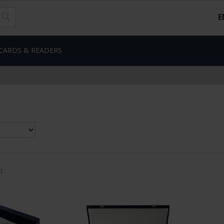
E
CARDS & READERS
d