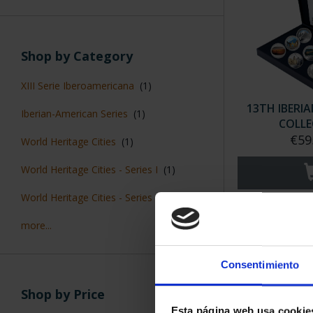
Shop by Category
XIII Serie Iberoamericana
(1)
13TH IBERI
Iberian-American Series
(1)
COLLE
€59
World Heritage Cities
(1)
World Heritage Cities - Series I
(1)
World Heritage Cities - Series II
(1)
more...
SORT BY:
Consentimiento
Shop by Price
Esta página web usa cookie