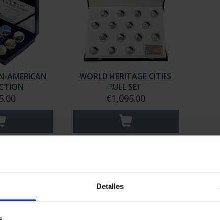
AN-AMERICAN
WORLD HERITAGE CITIES
CTION
FULL SET
5.00
€1,095.00
Detalles
s