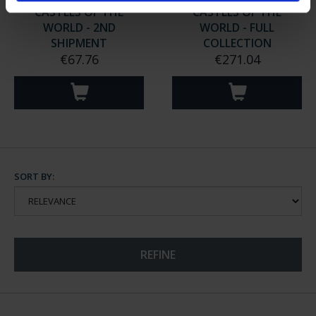
CASTLES OF THE
CASTLES OF THE
WORLD - 2ND
WORLD - FULL
SHIPMENT
COLLECTION
€67.76
€271.04
SORT BY:
REFINE