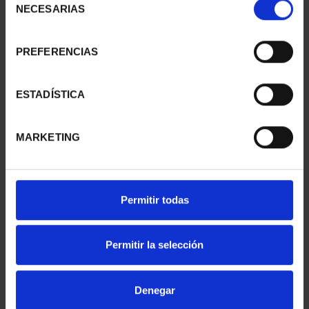
NECESARIAS
de
consentimiento
PREFERENCIAS
CASTLES OF THE
CASTLES OF THE
WORLD - 3RD
WORLD - 4TH
SHIPMENT
SHIPMENT
ESTADÍSTICA
€67.76
€67.76
MARKETING
Permitir todas
Permitir la selección
Denegar