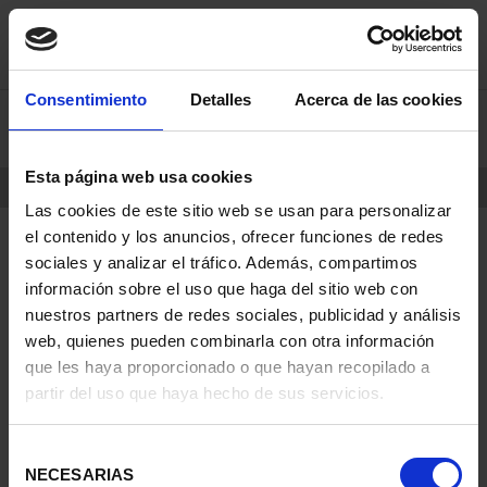
Skip
Skip
Consentimiento
Detalles
Acerca de las cookies
0
to
to
content
navigation
menu
Esta página web usa cookies
HOME
PRODUCTS
COINS
Las cookies de este sitio web se usan para personalizar
el contenido y los anuncios, ofrecer funciones de redes
sociales y analizar el tráfico. Además, compartimos
información sobre el uso que haga del sitio web con
nuestros partners de redes sociales, publicidad y análisis
web, quienes pueden combinarla con otra información
que les haya proporcionado o que hayan recopilado a
partir del uso que haya hecho de sus servicios.
Selección
NECESARIAS
de