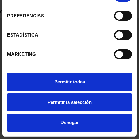
consentimiento
0 Products found
PREFERENCIAS
General Information
Contacto
ESTADÍSTICA
Preguntas Frequentes (FAQs)
Aviso Legal
MARKETING
Condiciones Legales
Ayuda
Permitir todas
Permitir la selección
Denegar