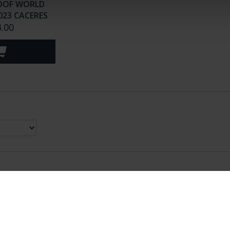
OOF WORLD
023 CACERES
.00
nes Legales
|
|
Ayuda
|