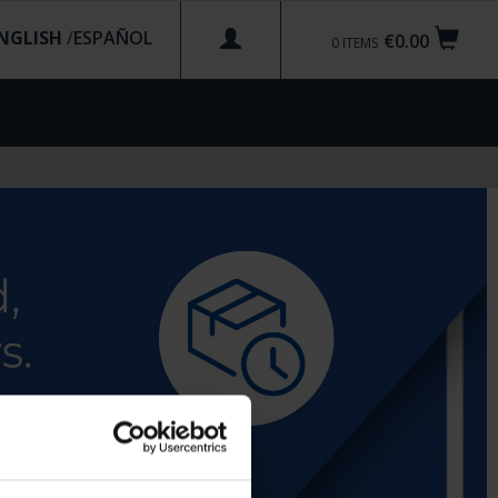
NGLISH
/
€0.00
0
ITEMS