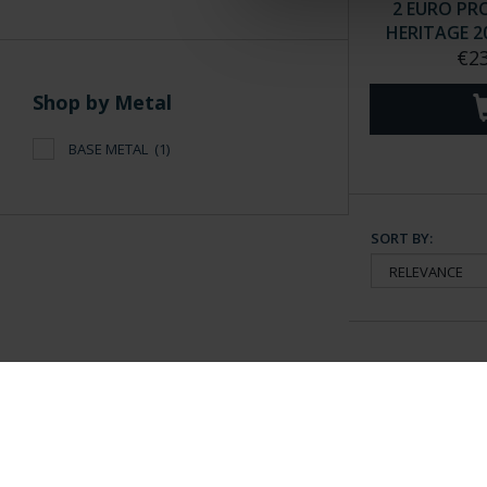
2 EURO PR
HERITAGE 2
€23
Shop by Metal
BASE METAL
(1)
SORT BY:
General Information
Contacto
|
Preguntas Frequentes (FAQs)
|
Aviso Legal
|
Condicio