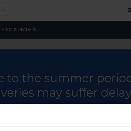
E
CARDS & READERS