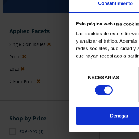
Consentimiento
Esta página web usa cookie
SORT BY:
Applied Facets
Las cookies de este sitio we
y analizar el tráfico. Ademá
Single-Coin Issues
redes sociales, publicidad y
que hayan recopilado a parti
Proof
1 Products foun
2023
Selección
NECESARIAS
de
2 Euro Proof
consentimiento
Denegar
Shop by Price
€0-€49,99
(1)