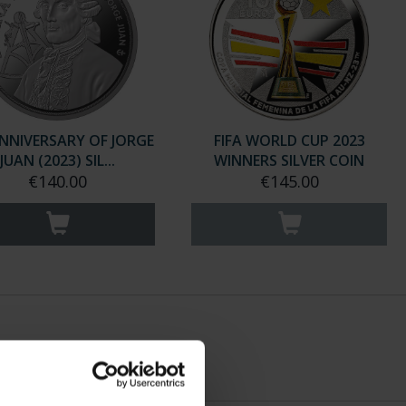
ANNIVERSARY OF JORGE
FIFA WORLD CUP 2023
JUAN (2023) SIL...
WINNERS SILVER COIN
€140.00
€145.00