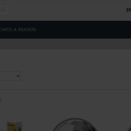
E
CARDS & READERS
d