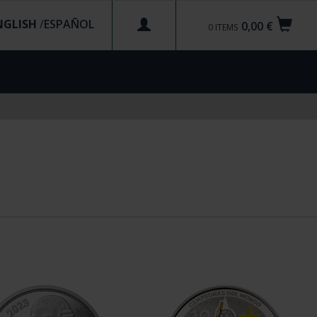
NGLISH
/
0,00 €
0
ITEMS