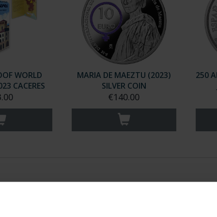
OOF WORLD
MARIA DE MAEZTU (2023)
250 
023 CACERES
SILVER COIN
.00
€140.00