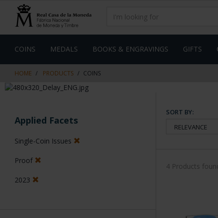
Skip
Skip
to
to
content
navigation
menu
COINS
MEDALS
BOOKS & ENGRAVINGS
GIFTS
HOME
PRODUCTS
COINS
SORT BY:
Applied Facets
Single-Coin Issues
Proof
4 Products foun
2023