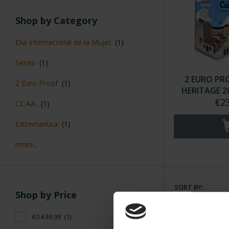
Shop by Category
Día Internacional de la Mujer
(1)
Series
(1)
2 EURO PR
2 Euro Proof
(1)
HERITAGE 2
€23
CC.AA.
(1)
Extremadura
(1)
more...
SORT BY:
Shop by Price
€0-€49,99
(1)