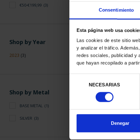
€50-€199,99
(3)
Consentimiento
Esta página web usa cookie
Las cookies de este sitio we
Shop by Year
y analizar el tráfico. Ademá
2023
(3)
redes sociales, publicidad y
que hayan recopilado a parti
Selección
NECESARIAS
de
Shop by Metal
consentimiento
BASE METAL
(1)
SILVER
(3)
Denegar