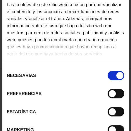
Las cookies de este sitio web se usan para personalizar
el contenido y los anuncios, ofrecer funciones de redes
sociales y analizar el tráfico. Además, compartimos
SORT BY:
información sobre el uso que haga del sitio web con
nuestros partners de redes sociales, publicidad y análisis
web, quienes pueden combinarla con otra información
que les haya proporcionado o que hayan recopilado a
REFINE
partir del uso que haya hecho de sus servicios.
Selección
NECESARIAS
de
2 Products found
consentimiento
PREFERENCIAS
ESTADÍSTICA
MARKETING