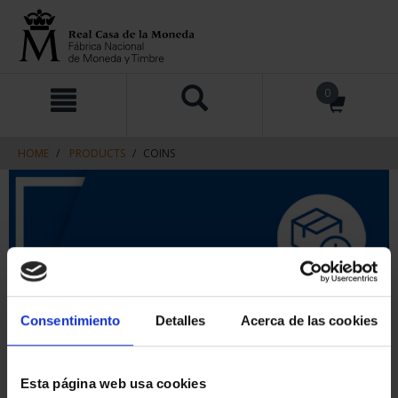
Skip
Skip
0
to
to
content
navigation
menu
HOME
PRODUCTS
COINS
Consentimiento
Detalles
Acerca de las cookies
Esta página web usa cookies