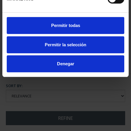
250TH USA - BALD
FIFA WORLD CUP 2026 -
Permitir todas
EAGLE SILVER COIN
SILVER COIN
€140.00
€145.00
Permitir la selección
Denegar
SORT BY:
REFINE