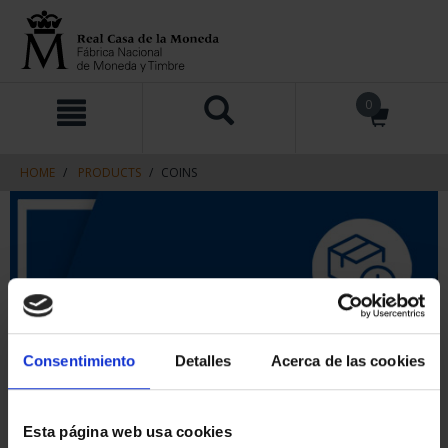
Skip
Skip
0
to
to
content
navigation
menu
HOME
PRODUCTS
COINS
Consentimiento
Detalles
Acerca de las cookies
Esta página web usa cookies