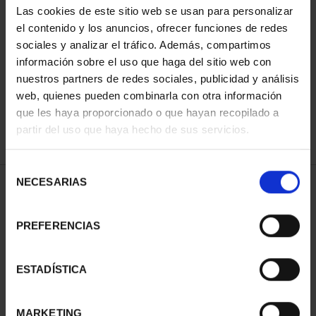
Las cookies de este sitio web se usan para personalizar
el contenido y los anuncios, ofrecer funciones de redes
sociales y analizar el tráfico. Además, compartimos
SORT BY:
información sobre el uso que haga del sitio web con
nuestros partners de redes sociales, publicidad y análisis
web, quienes pueden combinarla con otra información
que les haya proporcionado o que hayan recopilado a
REFINE
partir del uso que haya hecho de sus servicios.
Selección
NECESARIAS
de
1 Products found
consentimiento
PREFERENCIAS
ESTADÍSTICA
MARKETING