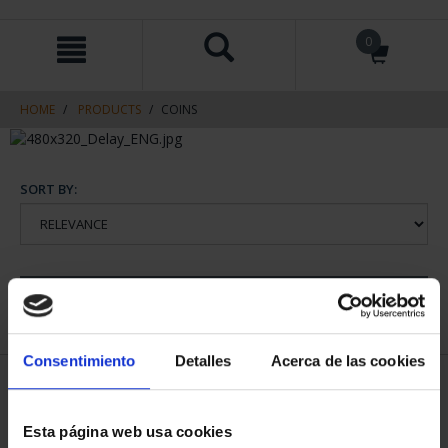
Skip
Skip
0
to
to
content
navigation
menu
HOME
PRODUCTS
COINS
SORT BY:
REFINE
Consentimiento
Detalles
Acerca de las cookies
1 Products found
Esta página web usa cookies