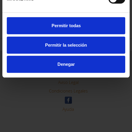
REFINE
Permitir todas
Permitir la selección
General Information
Denegar
Contacto
Preguntas Frequentes (FAQs)
Aviso Legal
Condiciones Legales
Ayuda