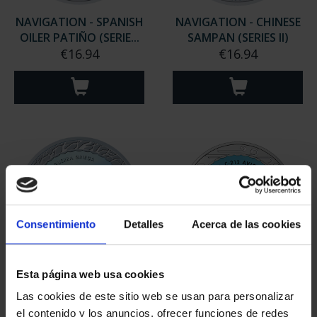
NAVIGATION - SPANISH
NAVIGATION - CHINESE
OILER PATIÑO (SERIE...
SAMPAN (SERIES II)
€16.94
€16.94
Consentimiento
Detalles
Acerca de las cookies
Esta página web usa cookies
NAVIGATION - GREEK
AVIATION - CASA C-212
TRIREME (SERIES II)
AVIOCAR
Las cookies de este sitio web se usan para personalizar
€16.94
€16.94
el contenido y los anuncios, ofrecer funciones de redes