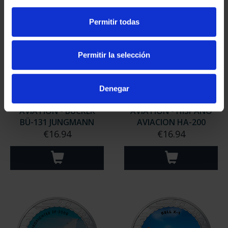
Permitir todas
Permitir la selección
Denegar
AVIATION - BÜCKER
AVIATION - HISPANO
BÜ-131 JUNGMANN
AVIACION HA-200
€16.94
€16.94