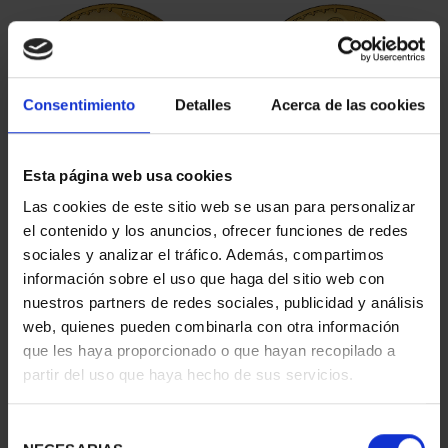
Consentimiento
Detalles
Acerca de las cookies
Esta página web usa cookies
100 EURO PASITELES
100 EURO LEONI
Las cookies de este sitio web se usan para personalizar
BICENTENARY PRADO
BICENTENARY OF THE
el contenido y los anuncios, ofrecer funciones de redes
€1,245.00
PRADO
sociales y analizar el tráfico. Además, compartimos
€1,245.00
información sobre el uso que haga del sitio web con
nuestros partners de redes sociales, publicidad y análisis
web, quienes pueden combinarla con otra información
que les haya proporcionado o que hayan recopilado a
partir del uso que haya hecho de sus servicios.
Selección