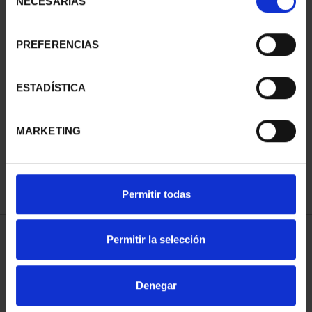
NECESARIAS
de
consentimiento
PREFERENCIAS
ESTADÍSTICA
100 EURO BENEDETTO
BICENTENARY PRADO
€1,245.00
MARKETING
Permitir todas
Permitir la selección
SORT BY:
Denegar