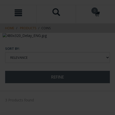
Skip
Skip
0
to
to
content
navigation
menu
HOME
PRODUCTS
COINS
SORT BY:
REFINE
3 Products found