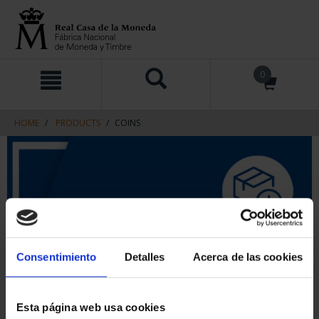
Skip
Skip
0
to
to
content
navigation
menu
HOME
PRODUCTS
COINS
Consentimiento
Detalles
Acerca de las cookies
Esta página web usa cookies