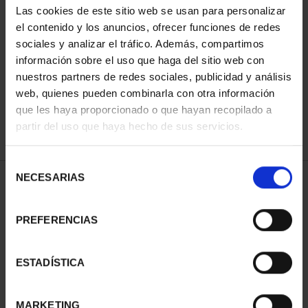
Las cookies de este sitio web se usan para personalizar
el contenido y los anuncios, ofrecer funciones de redes
sociales y analizar el tráfico. Además, compartimos
SORT BY:
información sobre el uso que haga del sitio web con
nuestros partners de redes sociales, publicidad y análisis
web, quienes pueden combinarla con otra información
que les haya proporcionado o que hayan recopilado a
REFINE
partir del uso que haya hecho de sus servicios.
Selección
NECESARIAS
de
1 Products found
consentimiento
PREFERENCIAS
ESTADÍSTICA
MARKETING