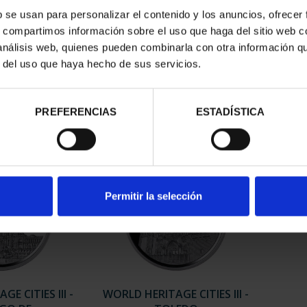
b se usan para personalizar el contenido y los anuncios, ofrecer
s, compartimos información sobre el uso que haga del sitio web 
GE CITIES II -
WORLD HERITAGE CITIES III -
WORLD
 análisis web, quienes pueden combinarla con otra información q
MANCA
TARRAGONA
r del uso que haya hecho de sus servicios.
3.00
€73.00
PREFERENCIAS
ESTADÍSTICA
Permitir la selección
E CITIES III -
WORLD HERITAGE CITIES III -