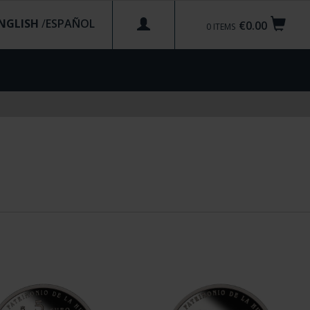
NGLISH
/
€0.00
0
ITEMS