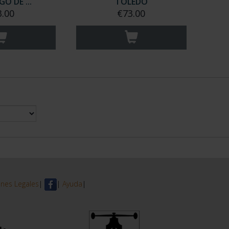
O DE ...
TOLEDO
3.00
€73.00
nes Legales
|
|
Ayuda
|