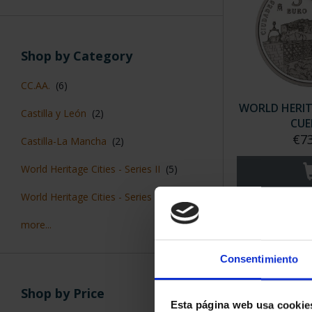
Shop by Category
CC.AA.
(6)
WORLD HERITAG
Castilla y León
(2)
CUE
€73
Castilla-La Mancha
(2)
World Heritage Cities - Series II
(5)
World Heritage Cities - Series III
(5)
more...
Consentimiento
Shop by Price
Esta página web usa cookie