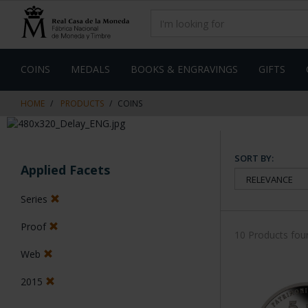
Skip
Skip
to
to
content
navigation
menu
COINS
MEDALS
BOOKS & ENGRAVINGS
GIFTS
HOME
PRODUCTS
COINS
SORT BY:
Applied Facets
Series
Proof
10 Products fou
Web
2015