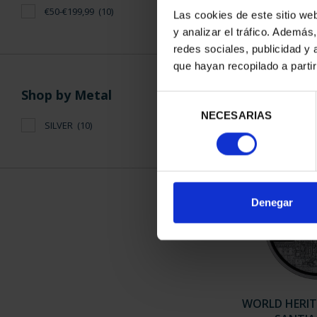
€50-€199,99
(10)
Las cookies de este sitio we
y analizar el tráfico. Ademá
WORLD HERITA
redes sociales, publicidad y
SALA
que hayan recopilado a parti
€7
Shop by Metal
Selección
NECESARIAS
de
SILVER
(10)
consentimiento
Denegar
WORLD HERITAG