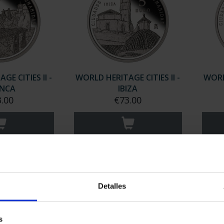
E CITIES II -
WORLD HERITAGE CITIES II -
WORLD
NCA
IBIZA
.00
€73.00
Detalles
s