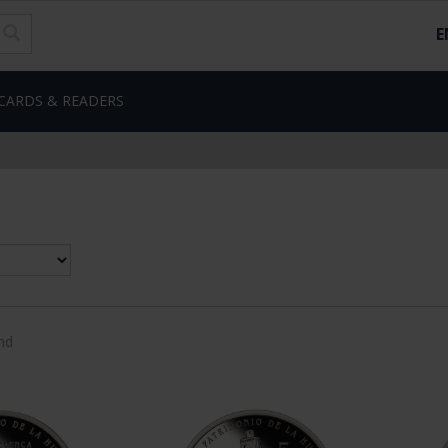
E
CARDS & READERS
nd