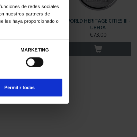
 funciones de redes sociales
con nuestros partners de
 HERITAGE CITIES III -
WORLD HERITAGE CITIES III -
ue les haya proporcionado o
SEGOVIA
UBEDA
€73.00
€73.00
MARKETING
Permitir todas