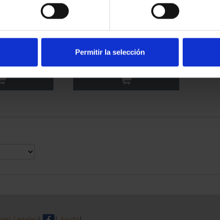
AGE CITIES -
WORLD HERITAGE CITIES -
EZA
AVILA
Permitir la selección
3.00
€73.00
nes Legales
|
|
Ayuda
|