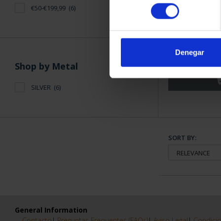
consentimiento
€50-€199,99
(6)
WORLD HERIT
BA
Denegar
€7
Shop by Metal
SILVER
(6)
SORT BY:
General Information
Contacto
|
Preguntas Frequentes (FAQs)
|
Aviso Legal
|
Condicio