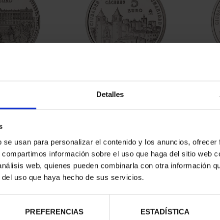
RITAGE II -
WORLD HERITAGE CITIES -
WORL
CE OF M...
CACERES
A
Detalles
.00
€73.00
s
b se usan para personalizar el contenido y los anuncios, ofrecer
s, compartimos información sobre el uso que haga del sitio web 
 análisis web, quienes pueden combinarla con otra información q
r del uso que haya hecho de sus servicios.
PREFERENCIAS
ESTADÍSTICA