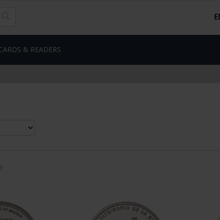
E
CARDS & READERS
d