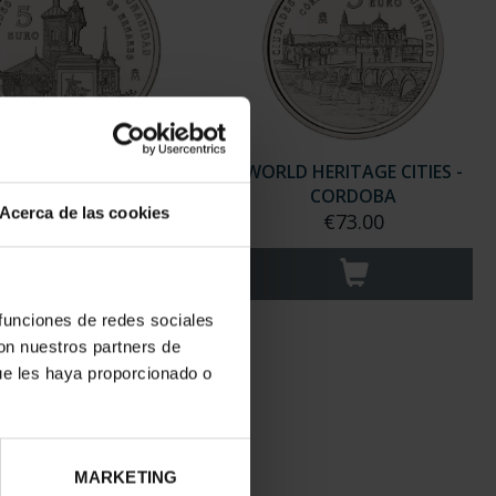
D HERITAGE CITIES -
WORLD HERITAGE CITIES -
LCALÁ DE HENARE...
CORDOBA
Acerca de las cookies
€73.00
€73.00
 funciones de redes sociales
con nuestros partners de
ue les haya proporcionado o
MARKETING