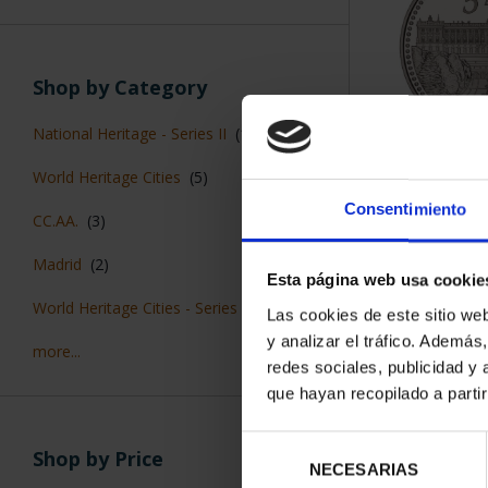
Shop by Category
National Heritage - Series II
(1)
NATIONAL HE
World Heritage Cities
(5)
ROYAL PALA
Consentimiento
€73
CC.AA.
(3)
Madrid
(2)
Esta página web usa cookie
World Heritage Cities - Series I
(5)
Las cookies de este sitio we
y analizar el tráfico. Ademá
more...
redes sociales, publicidad y
que hayan recopilado a parti
Selección
Shop by Price
NECESARIAS
de