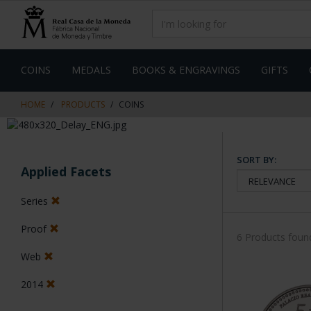
Skip
Skip
to
to
content
navigation
menu
COINS
MEDALS
BOOKS & ENGRAVINGS
GIFTS
HOME
PRODUCTS
COINS
SORT BY:
Applied Facets
Series
Proof
6 Products foun
Web
2014