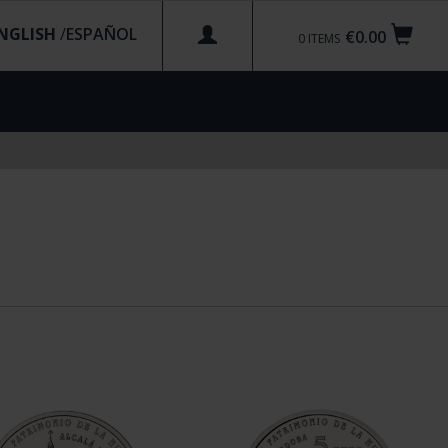
NGLISH
/
€0.00
0
ITEMS