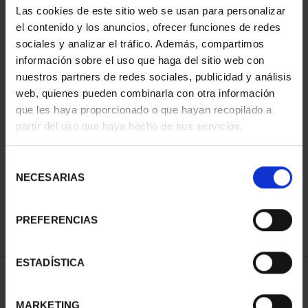
Las cookies de este sitio web se usan para personalizar
el contenido y los anuncios, ofrecer funciones de redes
sociales y analizar el tráfico. Además, compartimos
información sobre el uso que haga del sitio web con
nuestros partners de redes sociales, publicidad y análisis
web, quienes pueden combinarla con otra información
que les haya proporcionado o que hayan recopilado a
partir del uso que haya hecho de sus servicios.
NATIONAL HERITAGE I -
NATIONAL HERITAGE II -
EL ESCORIAL
ROYAL PALACE OF M...
Selección
€73.00
€73.00
NECESARIAS
de
consentimiento
PREFERENCIAS
ESTADÍSTICA
SORT BY:
MARKETING