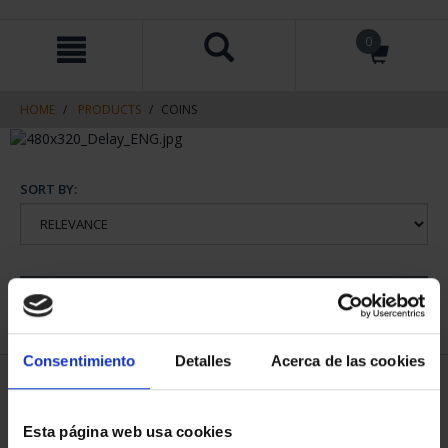
Skip
Skip
0
to
to
content
navigation
menu
HOME
PRODUCTS
COINS
SORT BY:
REFINE
Consentimiento
Detalles
Acerca de las cookies
2 Products found
Esta página web usa cookies