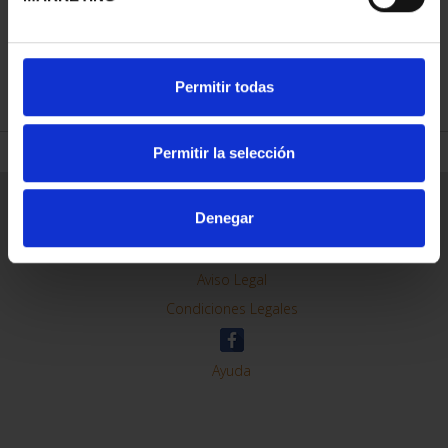
REFINE
Permitir todas
Permitir la selección
General Information
Denegar
Contacto
Preguntas Frequentes (FAQs)
Aviso Legal
Condiciones Legales
Ayuda