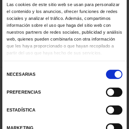
Las cookies de este sitio web se usan para personalizar
el contenido y los anuncios, ofrecer funciones de redes
sociales y analizar el tráfico. Además, compartimos
SORT BY:
información sobre el uso que haga del sitio web con
nuestros partners de redes sociales, publicidad y análisis
web, quienes pueden combinarla con otra información
que les haya proporcionado o que hayan recopilado a
REFINE
partir del uso que haya hecho de sus servicios.
Selección
NECESARIAS
de
1 Products found
consentimiento
PREFERENCIAS
ESTADÍSTICA
MARKETING