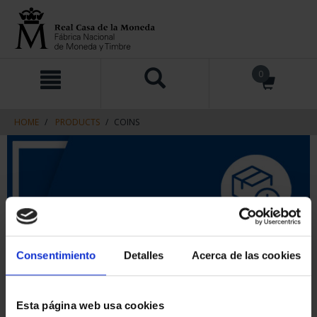
Skip
Skip
0
to
to
content
navigation
menu
HOME
PRODUCTS
COINS
Consentimiento
Detalles
Acerca de las cookies
Esta página web usa cookies