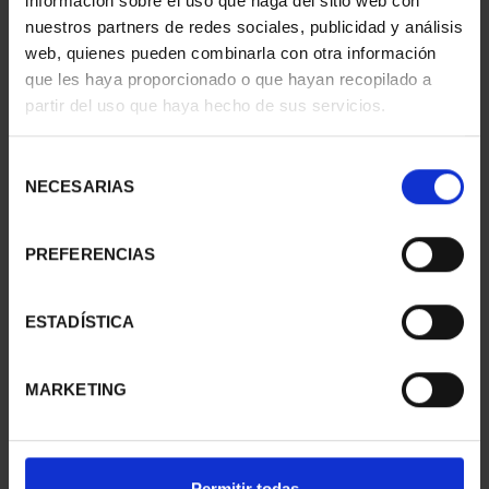
información sobre el uso que haga del sitio web con
nuestros partners de redes sociales, publicidad y análisis
web, quienes pueden combinarla con otra información
que les haya proporcionado o que hayan recopilado a
13TH IBERIAN-
WORLD HERITAGE
partir del uso que haya hecho de sus servicios.
AMERICAN COLLECTION
CITIES FULL SET
€595.00
€1,095.00
Selección
NECESARIAS
de
consentimiento
PREFERENCIAS
ESTADÍSTICA
MARKETING
250TH USA - FULL
SPANISH CAPITALS -
Permitir todas