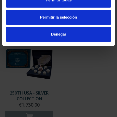
COLLECTION
FULL SET
€4,060.00
€3,796.00
Permitir la selección
Denegar
250TH USA - SILVER
COLLECTION
€1,730.00