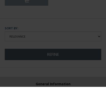
SORT BY:
REFINE
General Information
Contacto
Preguntas Frequentes (FAQs)
Aviso Legal