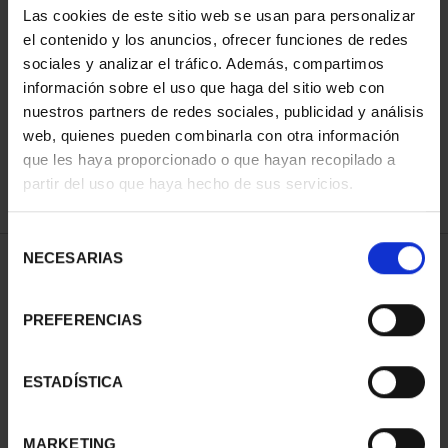
Las cookies de este sitio web se usan para personalizar
el contenido y los anuncios, ofrecer funciones de redes
sociales y analizar el tráfico. Además, compartimos
SORT BY:
información sobre el uso que haga del sitio web con
nuestros partners de redes sociales, publicidad y análisis
web, quienes pueden combinarla con otra información
que les haya proporcionado o que hayan recopilado a
REFINE
partir del uso que haya hecho de sus servicios.
Selección
NECESARIAS
de
1 Products found
consentimiento
PREFERENCIAS
ESTADÍSTICA
MARKETING