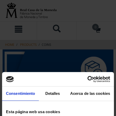
Skip
Skip
0
to
to
content
navigation
menu
HOME
PRODUCTS
COINS
Consentimiento
Detalles
Acerca de las cookies
Esta página web usa cookies