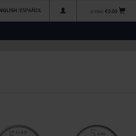
NGLISH
/
€0.00
0
ITEMS