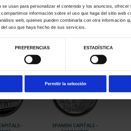
b se usan para personalizar el contenido y los anuncios, ofrecer
s, compartimos información sobre el uso que haga del sitio web 
CAPITALS -
SPANISH CAPITALS -
SPAN
 análisis web, quienes pueden combinarla con otra información q
ELONA
ALBACETE
r del uso que haya hecho de sus servicios.
3.00
€73.00
PREFERENCIAS
ESTADÍSTICA
Permitir la selección
CAPITALS -
SPANISH CAPITALS -