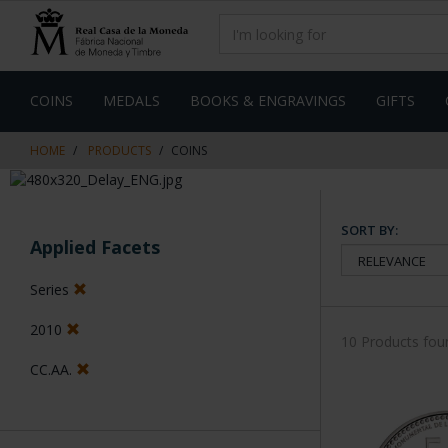
Skip
Skip
to
to
content
navigation
menu
COINS
MEDALS
BOOKS & ENGRAVINGS
GIFTS
HOME
PRODUCTS
COINS
SORT BY:
Applied Facets
Series
2010
10 Products fou
CC.AA.