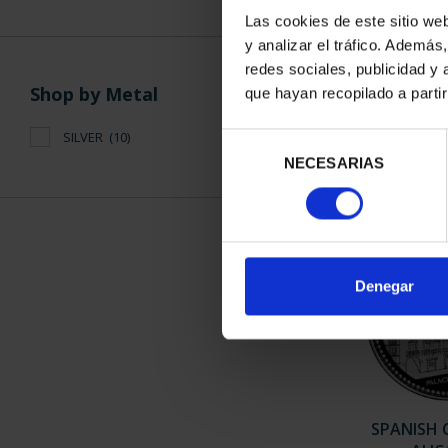
Las cookies de este sitio we
y analizar el tráfico. Ademá
SPANISH 
redes sociales, publicidad y
BARC
Shop by Metal
que hayan recopilado a parti
€7
SILVER
(10)
Selección
NECESARIAS
de
consentimiento
Denegar
SPANISH 