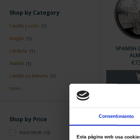
Shop by Category
Castilla y León
(1)
Aragón
(1)
SPANISH C
Cataluña
(1)
ALM
€73
Madrid
(1)
Castilla-La Mancha
(1)
more...
Consentimiento
Shop by Price
€50-€199,99
(10)
Esta página web usa cookie