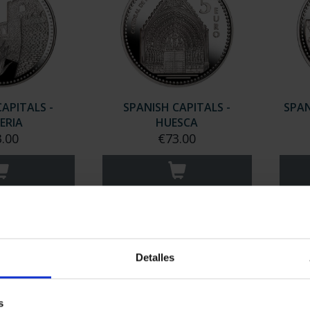
APITALS -
SPANISH CAPITALS -
SPAN
ERIA
HUESCA
.00
€73.00
Detalles
s