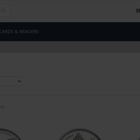
E
CARDS & READERS
nd