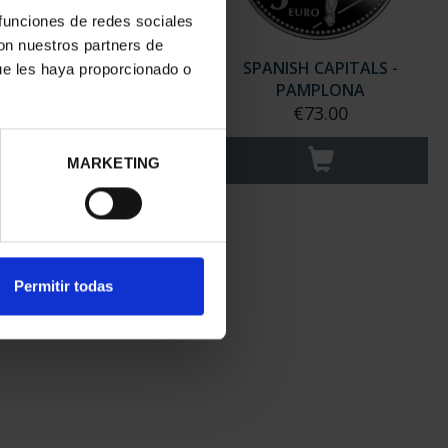
 funciones de redes sociales
con nuestros partners de
ISH CAPITALS - MARID
SPANISH CAPITALS -
ue les haya proporcionado o
€73.00
PAMPLONA
€73.00
MARKETING
Permitir todas