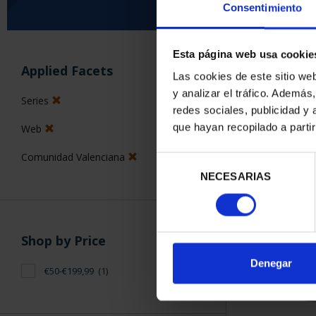
Consentimiento
Esta página web usa cookie
SORT BY:
Applied Facets
Las cookies de este sitio we
y analizar el tráfico. Ademá
Series
redes sociales, publicidad y
que hayan recopilado a parti
Web
1 Products foun
Comunidad Valenciana
Selección
NECESARIAS
de
consentimiento
Shop by Price
Denegar
€50-€199,99
(1)