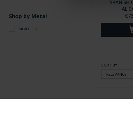
SPANISH C
ALIC
€73
Shop by Metal
SILVER
(1)
SORT BY:
General Information
Contacto
|
Preguntas Frequentes (FAQs)
|
Aviso Legal
|
Condicio