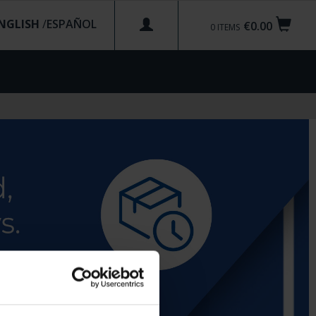
NGLISH
/
€0.00
0
ITEMS