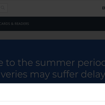
E
CARDS & READERS