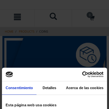
Skip
Skip
0
to
to
content
navigation
menu
HOME
PRODUCTS
COINS
Consentimiento
Detalles
Acerca de las cookies
Esta página web usa cookies