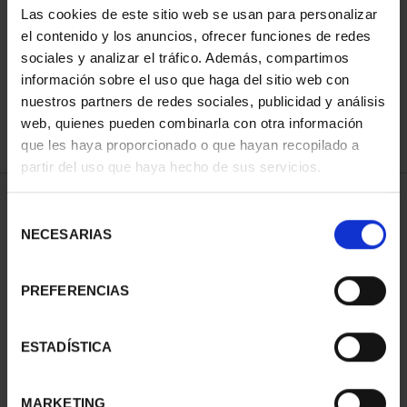
Las cookies de este sitio web se usan para personalizar
el contenido y los anuncios, ofrecer funciones de redes
sociales y analizar el tráfico. Además, compartimos
SORT BY:
información sobre el uso que haga del sitio web con
nuestros partners de redes sociales, publicidad y análisis
web, quienes pueden combinarla con otra información
que les haya proporcionado o que hayan recopilado a
REFINE
partir del uso que haya hecho de sus servicios.
Selección
NECESARIAS
de
1 Products found
consentimiento
PREFERENCIAS
ESTADÍSTICA
MARKETING