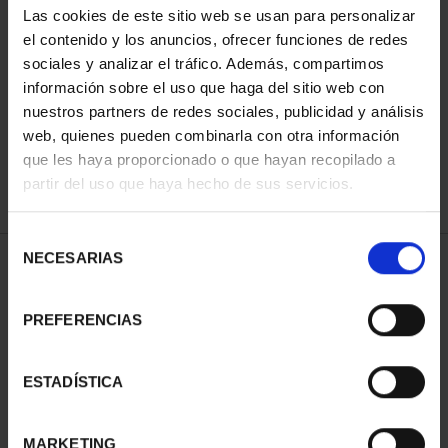
Las cookies de este sitio web se usan para personalizar
el contenido y los anuncios, ofrecer funciones de redes
sociales y analizar el tráfico. Además, compartimos
SORT BY:
información sobre el uso que haga del sitio web con
nuestros partners de redes sociales, publicidad y análisis
web, quienes pueden combinarla con otra información
que les haya proporcionado o que hayan recopilado a
REFINE
partir del uso que haya hecho de sus servicios.
Selección
NECESARIAS
de
1 Products found
consentimiento
PREFERENCIAS
ESTADÍSTICA
MARKETING