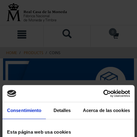
Skip
Skip
0
to
to
content
navigation
menu
HOME
PRODUCTS
COINS
Consentimiento
Detalles
Acerca de las cookies
Esta página web usa cookies