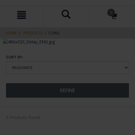
Skip
Skip
0
to
to
content
navigation
menu
HOME
PRODUCTS
COINS
SORT BY:
REFINE
6 Products found