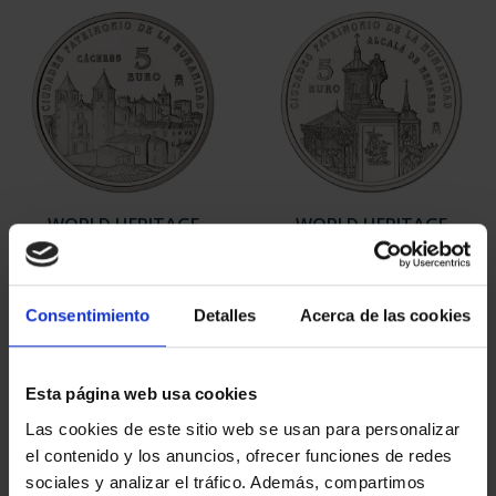
WORLD HERITAGE
WORLD HERITAGE
CITIES - CACERES
CITIES - ALCALÁ DE
€73.00
HENARE...
Consentimiento
Detalles
Acerca de las cookies
€73.00
Esta página web usa cookies
Las cookies de este sitio web se usan para personalizar
el contenido y los anuncios, ofrecer funciones de redes
sociales y analizar el tráfico. Además, compartimos