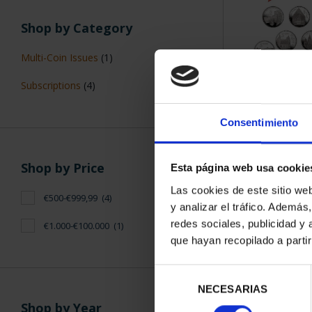
Shop by Category
Multi-Coin Issues
(1)
Subscriptions
(4)
SUBSCRIPTI
OF SP
Consentimiento
€94
Only for reg
Shop by Price
Esta página web usa cookie
Las cookies de este sitio we
€500-€999,99
(4)
y analizar el tráfico. Ademá
redes sociales, publicidad y
€1.000-€100.000
(1)
que hayan recopilado a parti
Selección
NECESARIAS
de
Shop by Year
consentimiento