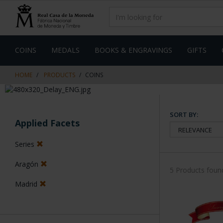
Skip
Skip
to
to
content
navigation
menu
COINS
MEDALS
BOOKS & ENGRAVINGS
GIFTS
HOME
PRODUCTS
COINS
SORT BY:
Applied Facets
Series
Aragón
5 Products foun
Madrid