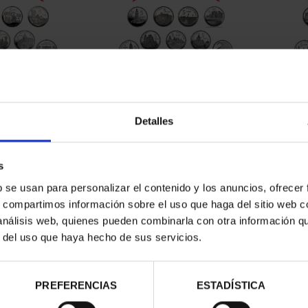
ON CAPITALS
SUBSCRIPTION CAPITALS
SUB
AIN 1
OF SPAIN 2
Detalles
9.00
€949.00
istered users
Only for registered users
On
s
b se usan para personalizar el contenido y los anuncios, ofrecer
s, compartimos información sobre el uso que haga del sitio web 
 análisis web, quienes pueden combinarla con otra información q
r del uso que haya hecho de sus servicios.
PREFERENCIAS
ESTADÍSTICA