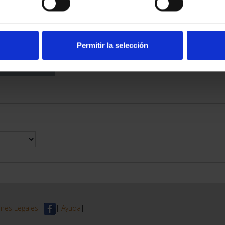
ITALS - FULL
ET
96.00
Permitir la selección
nes Legales
|
|
Ayuda
|