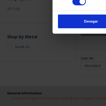
SPANISH CAP
2013
(1)
S
€3,7
Denegar
Shop by Metal
SILVER
(5)
SORT BY:
General Information
Contacto
|
Preguntas Frequentes (FAQs)
|
Aviso Legal
|
Condicio