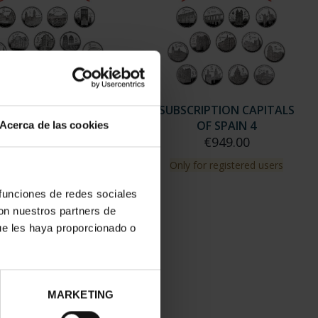
SCRIPTION CAPITALS
SUBSCRIPTION CAPITALS
OF SPAIN 3
OF SPAIN 4
Acerca de las cookies
€949.00
€949.00
ly for registered users
Only for registered users
 funciones de redes sociales
con nuestros partners de
ue les haya proporcionado o
MARKETING