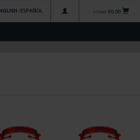
NGLISH
/
€0.00
0
ITEMS