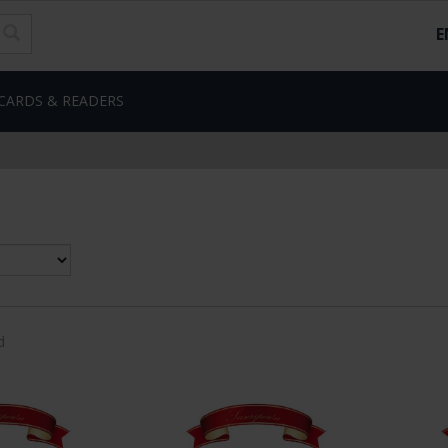
E
CARDS & READERS
d