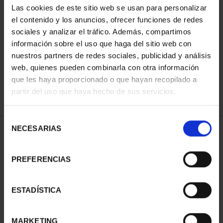
Las cookies de este sitio web se usan para personalizar
el contenido y los anuncios, ofrecer funciones de redes
sociales y analizar el tráfico. Además, compartimos
SORT BY:
información sobre el uso que haga del sitio web con
nuestros partners de redes sociales, publicidad y análisis
web, quienes pueden combinarla con otra información
que les haya proporcionado o que hayan recopilado a
REFINE
partir del uso que haya hecho de sus servicios.
Selección
NECESARIAS
de
1 Products found
consentimiento
PREFERENCIAS
ESTADÍSTICA
MARKETING