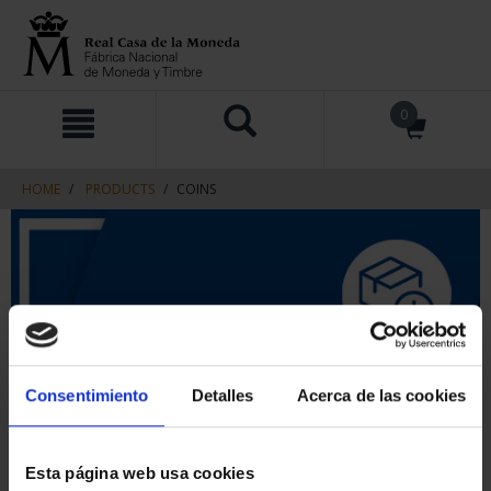
Skip
Skip
0
to
to
content
navigation
menu
HOME
PRODUCTS
COINS
Consentimiento
Detalles
Acerca de las cookies
Esta página web usa cookies