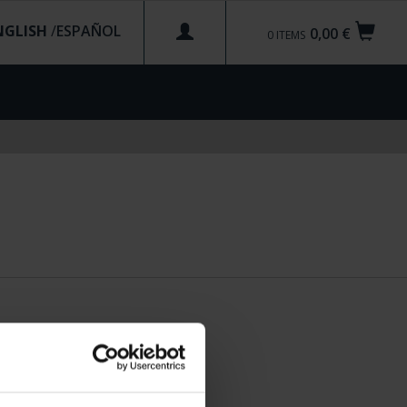
NGLISH
/
0,00 €
0
ITEMS