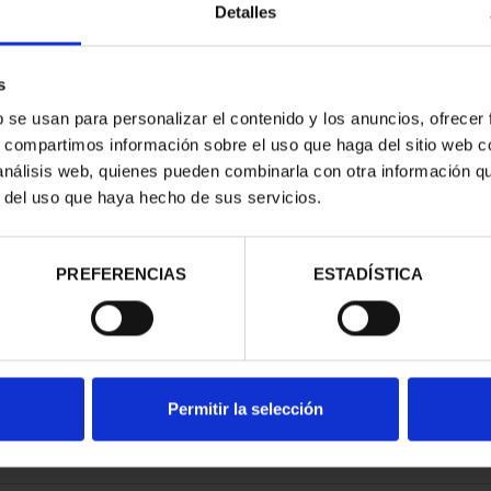
Detalles
s
b se usan para personalizar el contenido y los anuncios, ofrecer
s, compartimos información sobre el uso que haga del sitio web 
E CITIES III -
 análisis web, quienes pueden combinarla con otra información q
EDO
r del uso que haya hecho de sus servicios.
.00
PREFERENCIAS
ESTADÍSTICA
Permitir la selección