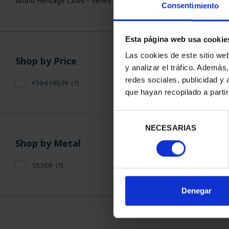
World Heritage Cities - Series III
Consentimiento
Esta página web usa cookie
Las cookies de este sitio we
Shop by Price
y analizar el tráfico. Ademá
WORLD HERITAG
redes sociales, publicidad y
€50-€199,99
(1)
TOL
que hayan recopilado a parti
€73
Selección
NECESARIAS
de
consentimiento
Shop by Metal
SILVER
(1)
SORT BY:
Denegar