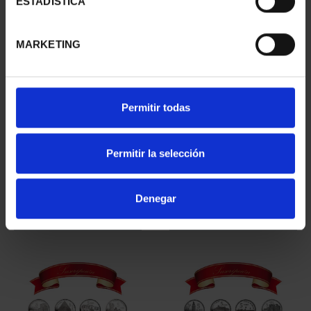
ESTADÍSTICA
MARKETING
Permitir todas
WORLD HERITAGE
WORLD HERITAGE
Permitir la selección
CITIES II - SALAMANCA
CITIES III - SEGOVIA
€73.00
€73.00
Denegar