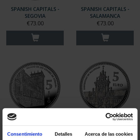
SPANISH CAPITALS -
SPANISH CAPITALS -
SEGOVIA
SALAMANCA
€73.00
€73.00
SPANISH CAPITALS -
SPANISH CAPITALS -
SORIA
VALLADOLID
Consentimiento
Detalles
Acerca de las cookies
€73.00
€73.00