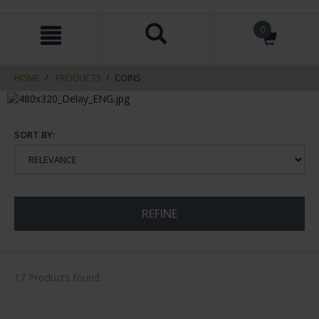
Skip
Skip
0
to
to
content
navigation
menu
HOME
PRODUCTS
COINS
SORT BY:
REFINE
17 Products found