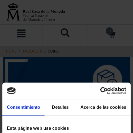
Skip
Skip
0
to
to
content
navigation
menu
HOME
PRODUCTS
COINS
Consentimiento
Detalles
Acerca de las cookies
Esta página web usa cookies