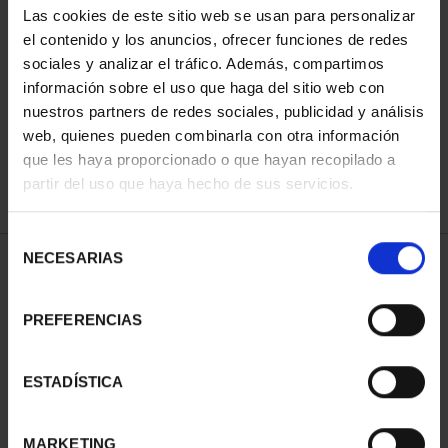
Las cookies de este sitio web se usan para personalizar
el contenido y los anuncios, ofrecer funciones de redes
sociales y analizar el tráfico. Además, compartimos
SORT BY:
información sobre el uso que haga del sitio web con
nuestros partners de redes sociales, publicidad y análisis
web, quienes pueden combinarla con otra información
que les haya proporcionado o que hayan recopilado a
REFINE
partir del uso que haya hecho de sus servicios.
Selección
NECESARIAS
de
1 Products found
consentimiento
PREFERENCIAS
ESTADÍSTICA
MARKETING