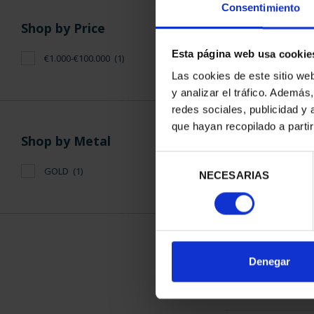
Consentimiento
Shop by Price
Esta página web usa cookie
€1.000-€100.000
(1)
Las cookies de este sitio we
y analizar el tráfico. Ademá
FIFA WORLD
redes sociales, publicidad y
GOLD
que hayan recopilado a parti
€4,7
Shop by Metal
Selección
GOLD
(1)
NECESARIAS
de
consentimiento
SORT BY:
Denegar