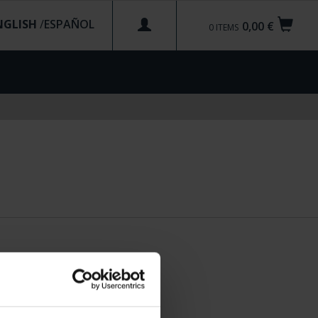
NGLISH
/
0,00 €
0
ITEMS