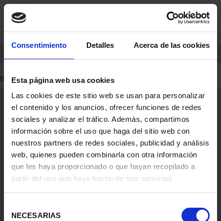
Skip
Skip
0
to
to
content
navigation
menu
Consentimiento
Detalles
Acerca de las cookies
HOME
PRODUCTS
COINS
0 Products found
Esta página web usa cookies
Las cookies de este sitio web se usan para personalizar
General Information
el contenido y los anuncios, ofrecer funciones de redes
Contacto
sociales y analizar el tráfico. Además, compartimos
Preguntas Frequentes (FAQs)
información sobre el uso que haga del sitio web con
Aviso Legal
nuestros partners de redes sociales, publicidad y análisis
web, quienes pueden combinarla con otra información
Condiciones Legales
que les haya proporcionado o que hayan recopilado a
partir del uso que haya hecho de sus servicios.
Ayuda
Selección
NECESARIAS
de