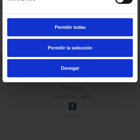
REFINE
Permitir todas
Permitir la selección
General Information
Denegar
Contacto
Preguntas Frequentes (FAQs)
Aviso Legal
Condiciones Legales
Ayuda