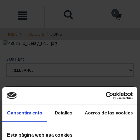
Skip
Skip
0
to
to
content
navigation
menu
HOME
PRODUCTS
COINS
SORT BY:
REFINE
Consentimiento
Detalles
Acerca de las cookies
1 Products found
Esta página web usa cookies